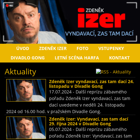
ÚVOD
ZDENĚK IZER
FOTO
VSTUPENKY
DIVADLO GONG
LETNÍ SCÉNA HARFA
KONTAKT
Aktuality
Zdeněk Izer vyndavací, zas tam dací 24.
listopadu v Divadle Gong
17.07.2024 - Další reprízu zábavného
pořadu Zdeněk Izer vyndavací, zas tam
dací uvedeme v neděli 24. listopadu
2024 od 16.00 hod. v pražském Divadle Gong.
Zdeněk Izer: Vyndavací, zas tam dací
29. října 2024 v Divadle Gong
05.07.2024 - Další reprízu zábavného
pořadu Zdeněk Izer: Vyndavací, zas tam