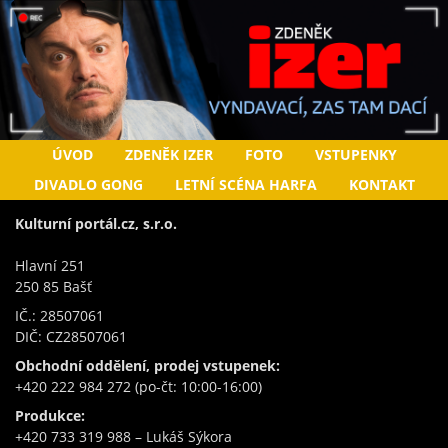
ÚVOD
ZDENĚK IZER
FOTO
VSTUPENKY
DIVADLO GONG
LETNÍ SCÉNA HARFA
KONTAKT
Kulturní portál.cz, s.r.o.
Hlavní 251
250 85 Bašť
IČ.: 28507061
DIČ: CZ28507061
Obchodní oddělení, prodej vstupenek:
+420 222 984 272 (po-čt: 10:00-16:00)
Produkce:
+420 733 319 988 – Lukáš Sýkora