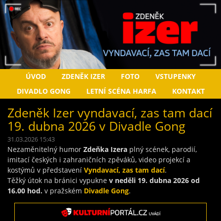
ÚVOD
ZDENĚK IZER
FOTO
VSTUPENKY
DIVADLO GONG
LETNÍ SCÉNA HARFA
KONTAKT
Zdeněk Izer vyndavací, zas tam dací
19. dubna 2026 v Divadle Gong
31.03.2026 15:43
Nezaměnitelný humor
Zdeňka Izera
plný scének, parodií,
imitací českých i zahraničních zpěváků, video projekcí a
kostýmů v představení
Vyndavací, zas tam dací
.
Těžký útok na bránici vypukne
v neděli 19. dubna 2026 od
16.00 hod.
v pražském
Divadle Gong
.