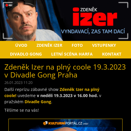
ÚVOD
ZDENĚK IZER
FOTO
VSTUPENKY
DIVADLO GONG
LETNÍ SCÉNA HARFA
KONTAKT
Zdeněk Izer na plný coole 19.3.2023
v Divadle Gong Praha
26.01.2023 11:20
Další reprízu zábavné show
Zdeněk Izer na plný
coole!
uvedeme
v neděli 19
.3.2023 v 16.00 hod.
v
pražském
Divadle Gong
.
Těšíme se na vás!