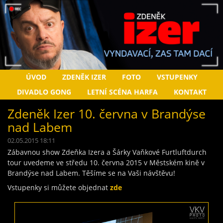
ÚVOD
ZDENĚK IZER
FOTO
VSTUPENKY
DIVADLO GONG
LETNÍ SCÉNA HARFA
KONTAKT
Zdeněk Izer 10. června v Brandýse
nad Labem
02.05.2015 18:11
Zábavnou show Zdeňka Izera a Šárky Vaňkové Furtluftdurch
tour uvedeme ve středu 10. června 2015 v Městském kině v
Brandýse nad Labem. Těšíme se na Vaši návštěvu!
Vstupenky si můžete objednat
zde